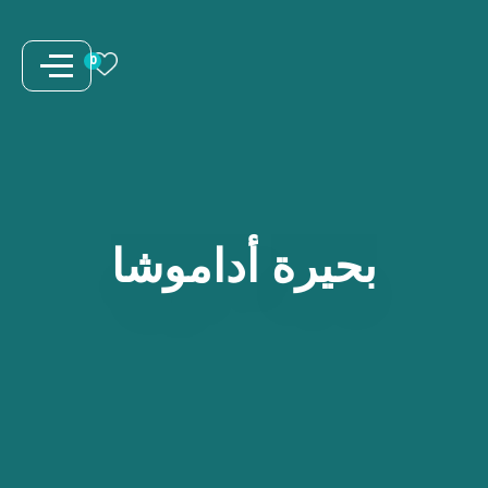
نتقل
لى
0
لمحتوى
بحيرة
أداموشا