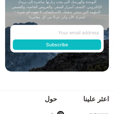
البوسنة والهرسك التي يجب زيارتها مباشرة إلى بريدك
الإلكتروني. اكتشف أسرار السفر، والعروض الخاصة، والقصص
الملهمة التي ستثير شغفك بالاستكشاف. لا تفوت أي شيء –
اشترك الآن وكن جزءًا من كل مغامرة!
اعثر علينا
حول