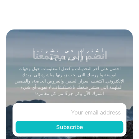
انضم إلى مجتمعنا
اشترك في نشرتنا
الإخبارية
احصل على آخر التحديثات وأفضل المعلومات حول وجهات
البوسنة والهرسك التي يجب زيارتها مباشرة إلى بريدك
الإلكتروني. اكتشف أسرار السفر، والعروض الخاصة، والقصص
الملهمة التي ستثير شغفك بالاستكشاف. لا تفوت أي شيء –
اشترك الآن وكن جزءًا من كل مغامرة!