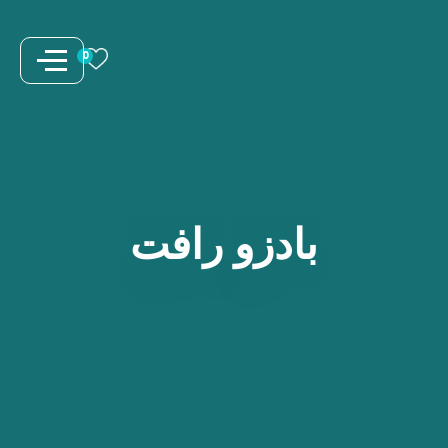
نتقل
لى
0
لمحتوى
بادزو
رافت