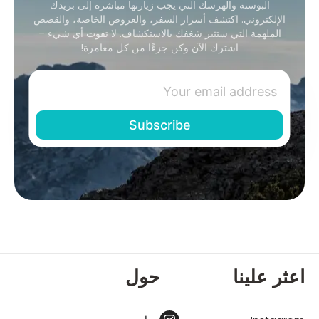
البوسنة والهرسك التي يجب زيارتها مباشرة إلى بريدك
الإلكتروني. اكتشف أسرار السفر، والعروض الخاصة، والقصص
الملهمة التي ستثير شغفك بالاستكشاف. لا تفوت أي شيء –
اشترك الآن وكن جزءًا من كل مغامرة!
اعثر علينا
حول