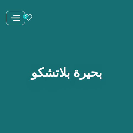
نتقل
لى
0
لمحتوى
بحيرة
بلاتشكو