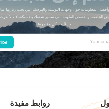
أفضل المعلومات حول وجهات البوسنة والهرسك التي يجب زيارتها مباشر
ض الخاصة، والقصص الملهمة التي ستثير شغفك بالاستكشاف. لا تفوت
جزءًا من كل مغامرة!
ل
روابط مفيدة