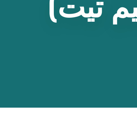
م
تيت)