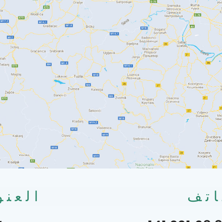
اتف
العنو