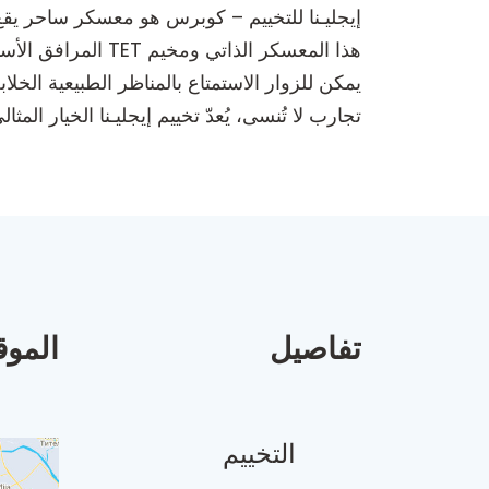
إيجليـنا للتخييم – كوبرس هو معسكر ساحر يقع ف
هذا المعسكر الذات
يمكن للزوار الاستمتاع بالمناظر الطبيعية الخل
تجارب لا تُنسى، يُعدّ تخييم إيجليـنا الخيار ا
تفاصيل
الموق
التخييم