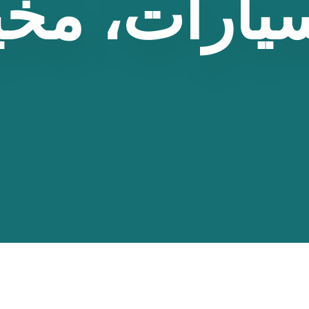
يارات،
مخي