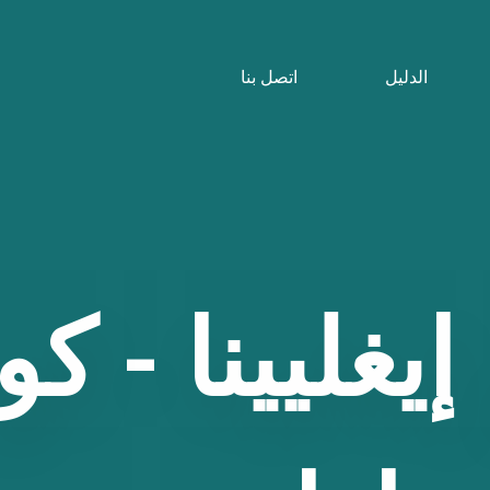
الدليل
اتصل بنا
إيغليينا
-
كو