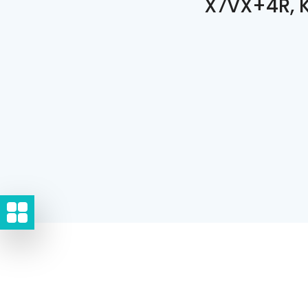
X7VX+4R, 