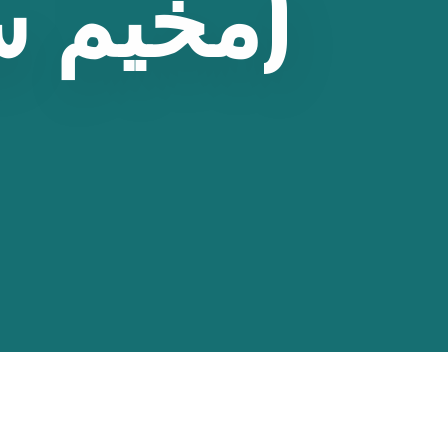
(مخيم
س