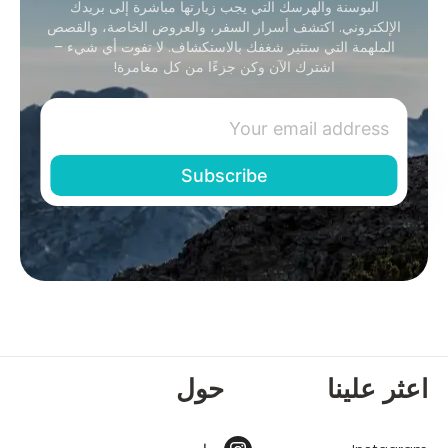
البوسنة والهرسك التي يجب زيارتها مباشرة إلى بريدك
الإلكتروني. اكتشف أسرار السفر، والعروض الخاصة، والقصص
الملهمة التي ستثير شغفك بالاستكشاف. لا تفوت أي شيء –
اشترك الآن وكن جزءًا من كل مغامرة!
اعثر علينا
حول