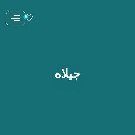
نتقل
لى
0
لمحتوى
جيلاه