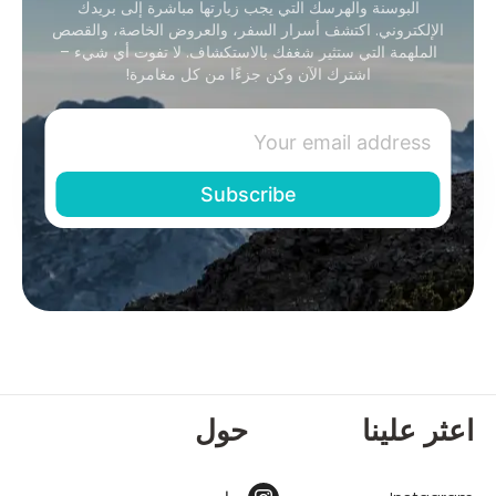
البوسنة والهرسك التي يجب زيارتها مباشرة إلى بريدك
الإلكتروني. اكتشف أسرار السفر، والعروض الخاصة، والقصص
الملهمة التي ستثير شغفك بالاستكشاف. لا تفوت أي شيء –
اشترك الآن وكن جزءًا من كل مغامرة!
اعثر علينا
حول