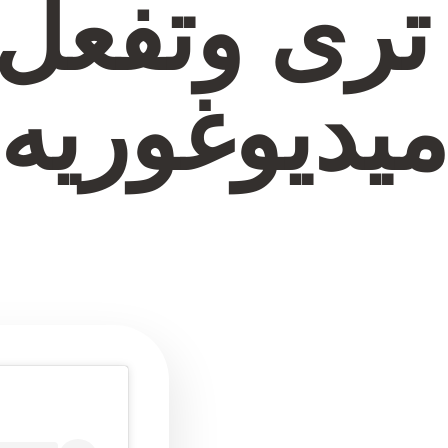
 ترى وتفعل
يديوغوريه