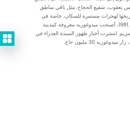
1892 وكرست للقديس يعقوب، شفيع الحجاج. مثل باقي مناطق
ريخها لهجرات مستمرة للسكان، خاصة في
زمن يوغوسلافيا الأولى والثانية. في عام 1981، أصبحت ميدوغوريه معروفة كمدينة
ريم. انتشرت أخبار ظهور السيدة العذراء في