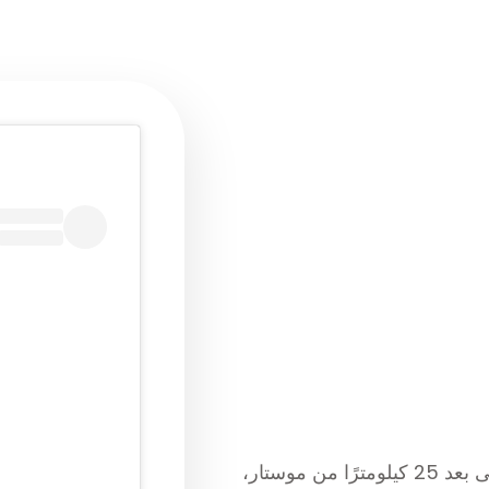
ميدغورجي هي مدينة تقع في هيرسيغوفينا، على بعد 25 كيلومترًا من موستار،