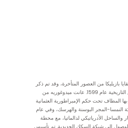
يا بازيليكا من العصور المتأخرة، وقد تم ذكر
ميدوغوريه كمدينة لأول مرة في الوثائق التاريخية عام 1599. عانت ميدوغوريه من
بها المطاف تحت حكم الإمبراطورية العثمانية
 1878، احتلت مملكة النمسا-المجر البوسنة والهرسك، وفي عام
تار والساحل الأدرياتيكي لدالماتيا، مع محطة
لوصول إلى شبكة السكك الحديدية. تم تأسيس