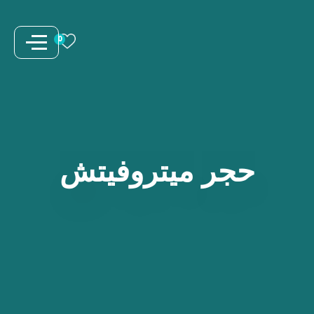
نتقل
لى
0
لمحتوى
حجر
ميتروفيتش