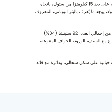
تم إدراج نيكروبولا ستيتشاك بوليوني في قائمة التراث العالمي لليونسكو عام 2016. تقع في منطقة بيلاييفيجي، على بعد 15 كيلومترًا من ستوك، باتجاه
ا وتوجد في سهل. بجانب النيكروبولا، يوجد ما يُعرف بالبئر اليوناني، المعروف
بالنسبة للأشكال، الأكثر شيوعًا هي الصناديق (176)، تليها اللوحات (82)، ثم القباب (12)، وأخيرًا أربعة صلبان. من إجمالي العدد، 92 ستيتشا (34%)
رع مع السيف، الورود، الحواف المتنوعة،
ت خيالية على شكل سحالي، ودائرة مع قائد