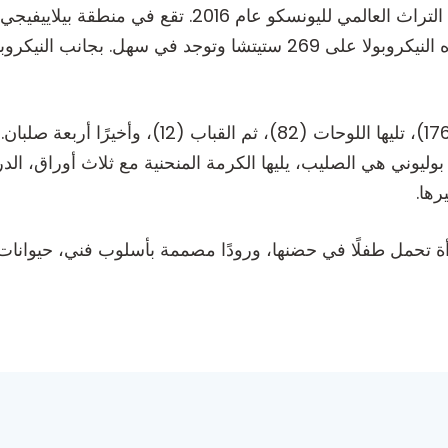
هوتوف بلاتو، في البوسنة والهرسك. تحتوي هذه النيكروبولا على 269 ستيتش
وليوني هي الصليب، يليها الكرمة المنحنية مع ثلاث أوراق، الد
رها.
رأة تحمل طفلًا في حضنها، ورودًا مصممة بأسلوب فني، حيوانا