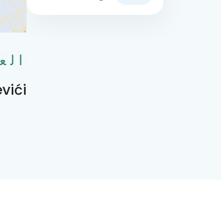
الع
vići