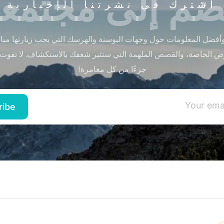
ضم إلى مجتمعن
اشترك في نشرتنا الإخبارية
أفضل المعلومات حول وجهات البوسنة والهرسك التي يجب زيارتها مباشر
ض الخاصة، والقصص الملهمة التي ستثير شغفك بالاستكشاف. لا تفوت
جزءًا من كل مغامرة!