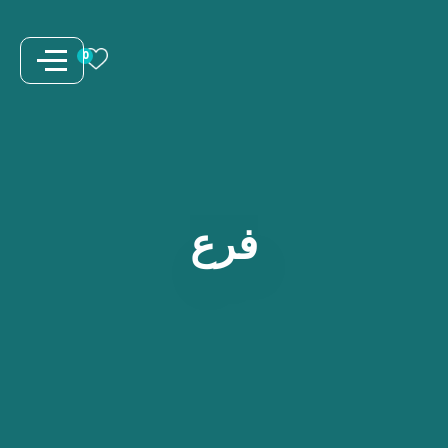
نتقل
لى
0
لمحتوى
فرع