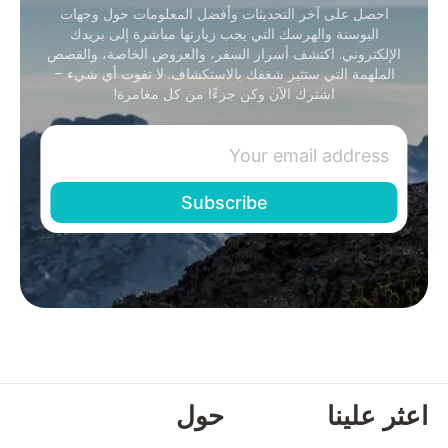
احصل على آخر التحديثات وأفضل المعلومات حول وجهات
البوسنة والهرسك التي يجب زيارتها مباشرة إلى بريدك
الإلكتروني. اكتشف أسرار السفر، والعروض الخاصة، والقصص
الملهمة التي ستثير شغفك بالاستكشاف. لا تفوت أي شيء –
اشترك الآن وكن جزءًا من كل مغامرة!
اعثر علينا
حول