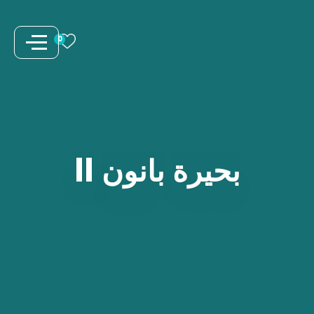
نتقل
لى
0
لمحتوى
بحيرة
بانون
II