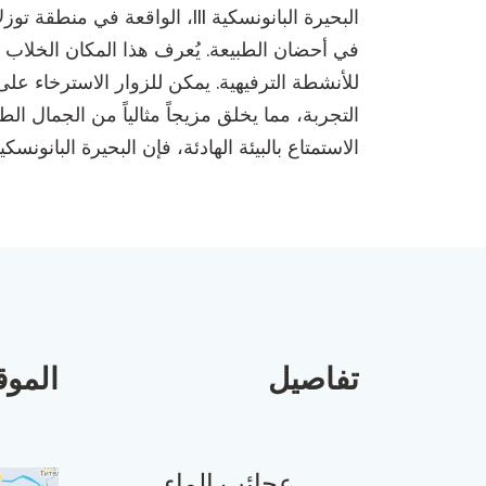
البحيرة البانونسكية III، الو
في أحضان الطبيعة. يُعرف هذا المكان الخلاب بم
للأنشطة الترفيهية. يمكن للزوار الاسترخاء على 
التجربة، مما يخلق مزيجاً مثالياً من الجمال 
الاستمتاع بالبيئة الهادئة، فإن البحيرة البانونسكية III هي وجهة لا بد من زيارتها في توز
تفاصيل
الموق
عجائب الماء