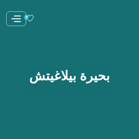
نتقل
لى
0
لمحتوى
بحيرة
بيلاغيتش