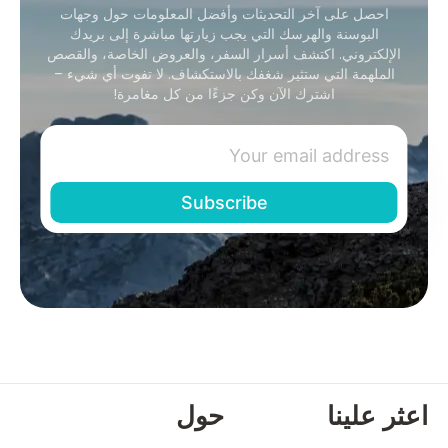
احصل على آخر التحديثات وأفضل المعلومات حول وجهات
البوسنة والهرسك التي يجب زيارتها مباشرة إلى بريدك
الإلكتروني. اكتشف أسرار السفر، والعروض الخاصة، والقصص
الملهمة التي ستثير شغفك بالاستكشاف. لا تفوت أي شيء –
اشترك الآن وكن جزءًا من كل مغامرة!
اعثر علينا
حول