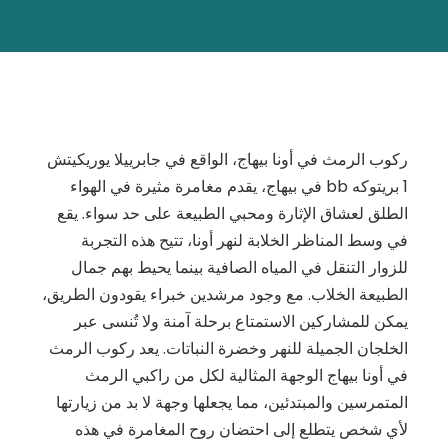
ركوب الرمث في أونا بيهاج، الواقع في جابرييلا يوريكيتش
1 بريتوكه bb في بيهاج، يقدم مغامرة مثيرة في الهواء
الطلق لعشاق الإثارة ومحبي الطبيعة على حد سواء. يقع
في وسط المناظر الخلابة لنهر أونا، تتيح هذه التجربة
للزوار التنقل في المياه الصافية بينما يحيط بهم جمال
الطبيعة الخلاب. مع وجود مرشدين خبراء يقودون الطريق،
يمكن للمشاركين الاستمتاع برحلة آمنة ولا تُنسى عبر
الخلجان الجميلة للنهر وخضرة النباتات. يعد ركوب الرمث
في أونا بيهاج الوجهة المثالية لكل من راكبي الرمث
المتمرسين والمبتدئين، مما يجعلها وجهة لا بد من زيارتها
لأي شخص يتطلع إلى احتضان روح المغامرة في هذه