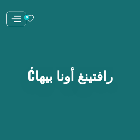
نتقل
لى
0
لمحتوى
رافتينغ
أونا
بيهاĆ