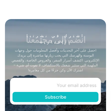
انضم إلى مجتمعنا
اشترك في نشرتنا
الإخبارية
احصل على آخر التحديثات وأفضل المعلومات حول وجهات
البوسنة والهرسك التي يجب زيارتها مباشرة إلى بريدك
الإلكتروني. اكتشف أسرار السفر، والعروض الخاصة، والقصص
الملهمة التي ستثير شغفك بالاستكشاف. لا تفوت أي شيء –
اشترك الآن وكن جزءًا من كل مغامرة!