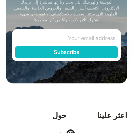
البوسنة والهرسك التي يجب زيارتها مباشرة إلى بريدك
الإلكتروني. اكتشف أسرار السفر، والعروض الخاصة، والقصص
الملهمة التي ستثير شغفك بالاستكشاف. لا تفوت أي شيء –
اشترك الآن وكن جزءًا من كل مغامرة!
اعثر علينا
حول