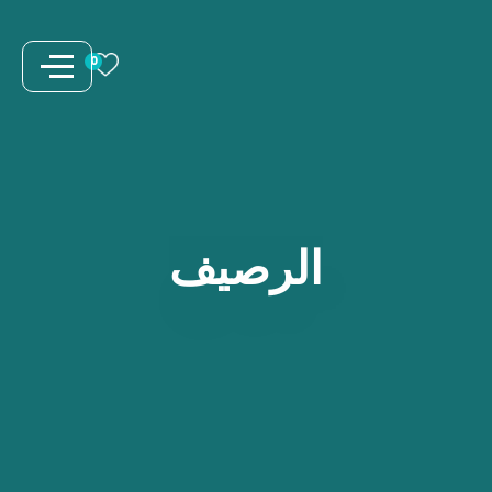
نتقل
لى
0
لمحتوى
الرصيف