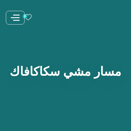
نتقل
لى
0
لمحتوى
مسار
مشي
سكاكافاك