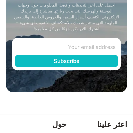
احصل على آخر التحديثات وأفضل المعلومات حول وجهات
البوسنة والهرسك التي يجب زيارتها مباشرة إلى بريدك
الإلكتروني. اكتشف أسرار السفر، والعروض الخاصة، والقصص
الملهمة التي ستثير شغفك بالاستكشاف. لا تفوت أي شيء –
اشترك الآن وكن جزءًا من كل مغامرة!
اعثر علينا
حول