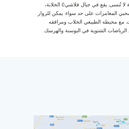
مركز التزلج فلاشيć، الذي يقع في شارع موستارسكَا bb في ترافنيك، هو منتجع تزلج رائد يقدم تجربة شتوية لا تُنسى. يقع في جبال فلاشيć الخلابة،
 ومحبي المغامرات على حد سواء. يمكن للزوار
ات. مع محيطه الطبيعي الخلاب ومرافقه