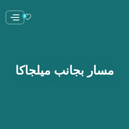
نتقل
لى
0
لمحتوى
مسار
بجانب
ميلجاكا