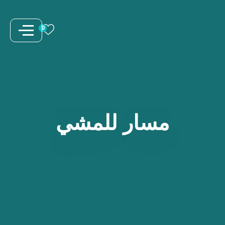
نتقل
لى
0
لمحتوى
مسار
للمشي