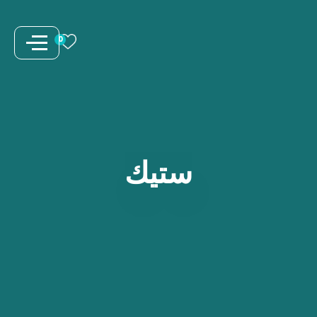
نتقل
لى
0
لمحتوى
ستيك