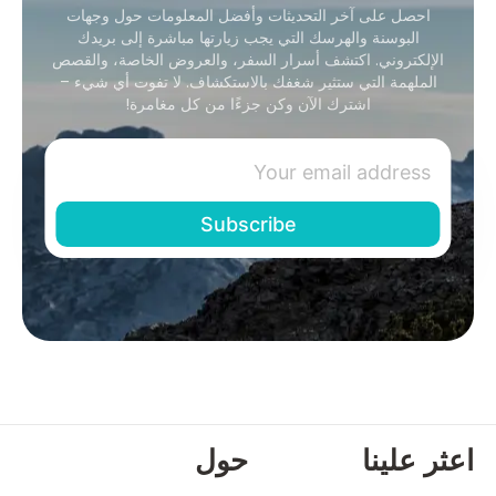
احصل على آخر التحديثات وأفضل المعلومات حول وجهات
البوسنة والهرسك التي يجب زيارتها مباشرة إلى بريدك
الإلكتروني. اكتشف أسرار السفر، والعروض الخاصة، والقصص
الملهمة التي ستثير شغفك بالاستكشاف. لا تفوت أي شيء –
اشترك الآن وكن جزءًا من كل مغامرة!
اعثر علينا
حول