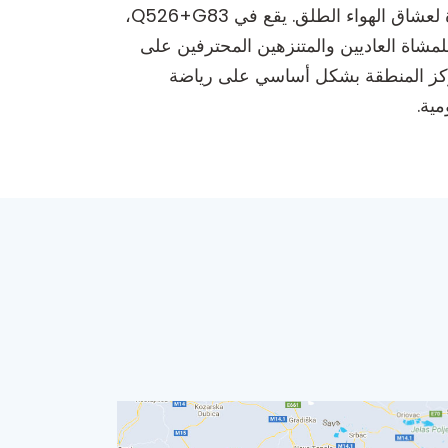
جسر معلق، يقع في المنطقة الخلابة في بانيا لوكا، هو مكان مثالي للمشي يعد بمشاهد مذهلة وتجربة مغامرة لعشاق الهواء الطلق. يقع في Q526+G83،
لمشاة العاديين والمتنزهين المحترفين على
ا تركز المنطقة بشكل أساسي على رياضة
مية.