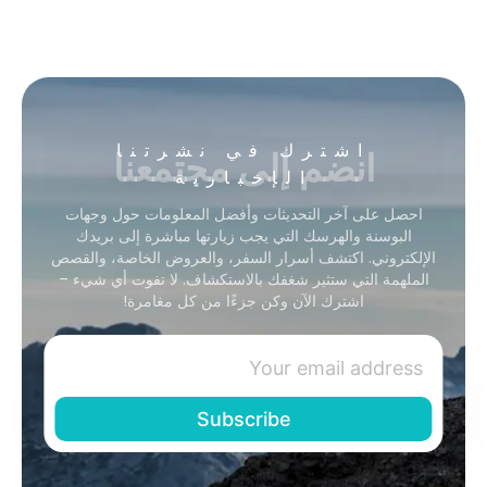
انضم إلى مجتمعنا
اشترك في نشرتنا
الإخبارية
احصل على آخر التحديثات وأفضل المعلومات حول وجهات
البوسنة والهرسك التي يجب زيارتها مباشرة إلى بريدك
الإلكتروني. اكتشف أسرار السفر، والعروض الخاصة، والقصص
الملهمة التي ستثير شغفك بالاستكشاف. لا تفوت أي شيء –
اشترك الآن وكن جزءًا من كل مغامرة!