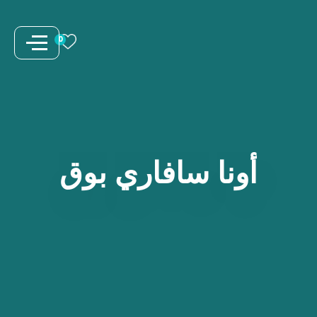
نتقل
لى
0
لمحتوى
أونا
سافاري
بوق