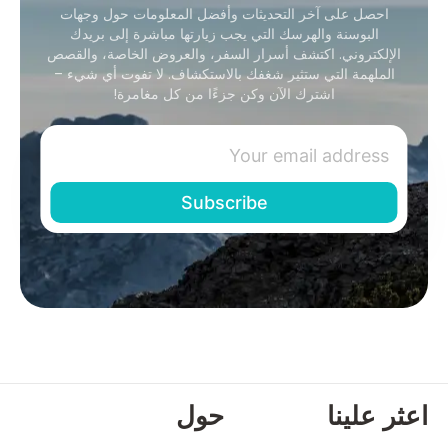
احصل على آخر التحديثات وأفضل المعلومات حول وجهات
البوسنة والهرسك التي يجب زيارتها مباشرة إلى بريدك
الإلكتروني. اكتشف أسرار السفر، والعروض الخاصة، والقصص
الملهمة التي ستثير شغفك بالاستكشاف. لا تفوت أي شيء –
اشترك الآن وكن جزءًا من كل مغامرة!
اعثر علينا
حول