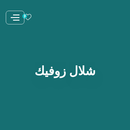
نتقل
لى
0
لمحتوى
شلال
زوفيك