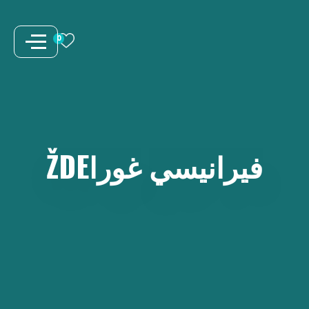
نتقل
لى
0
لمحتوى
فيرانيسي
غوراŽDE