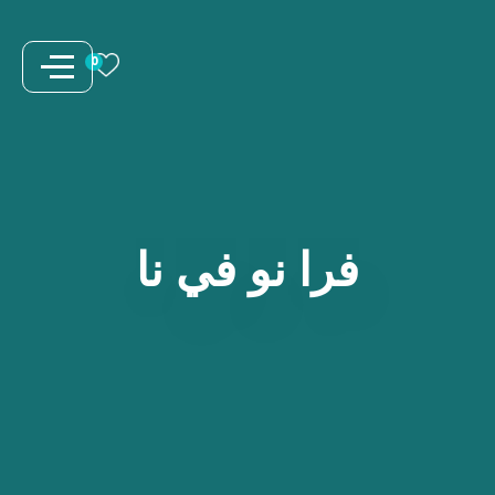
نتقل
لى
0
لمحتوى
فرا
نو
في
نا