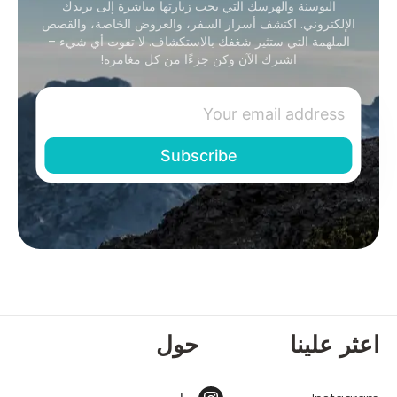
البوسنة والهرسك التي يجب زيارتها مباشرة إلى بريدك
الإلكتروني. اكتشف أسرار السفر، والعروض الخاصة، والقصص
الملهمة التي ستثير شغفك بالاستكشاف. لا تفوت أي شيء –
اشترك الآن وكن جزءًا من كل مغامرة!
اعثر علينا
حول