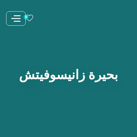
نتقل
لى
0
لمحتوى
بحيرة
زانيسوفيتش