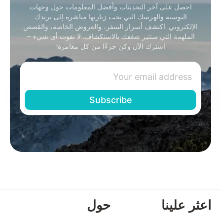
احصل على آخر التحديثات وأفضل المعلومات حول وجهات
البوسنة والهرسك التي يجب زيارتها مباشرة إلى بريدك
الإلكتروني. اكتشف أسرار السفر، والعروض الخاصة، والقصص
الملهمة التي ستثير شغفك بالاستكشاف. لا تفوت أي شيء –
اشترك الآن وكن جزءًا من كل مغامرة!
اعثر علينا
حول