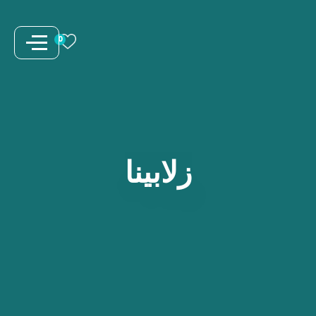
نتقل
لى
0
لمحتوى
زلابينا