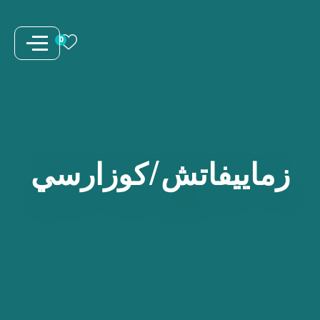
نتقل
لى
0
لمحتوى
زماييفاتش/كوزارسي