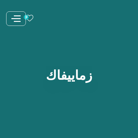
نتقل
لى
0
لمحتوى
زماييفاك