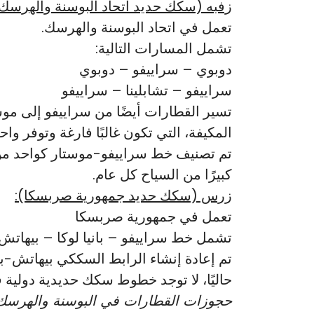
زفبه (سكك حديد اتحاد البوسنة والهرسك)
تعمل في اتحاد البوسنة والهرسك.
تشمل المسارات التالية:
دوبوي – سراييفو – دوبوي
سراييفو – تشابلينا – سراييفو
تسير القطارات أيضًا من سراييفو إلى موس
المكيفة، التي تكون غالبًا فارغة وتوفر 
كبيرًا من السياح كل عام.
زرس (سكك حديد جمهورية صربسكا):
تعمل في جمهورية صربسكا
تشمل خط سراييفو – بانيا لوكا – بيهاتش
تم إعادة إنشاء الرابط السككي بيهاتش-بانيا لوكا في عام 2018. وت
حاليًا، لا توجد خطوط سكك حديدية دولية 
حجوزات القطارات في البوسنة والهرسك