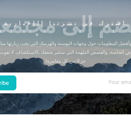
ضم إلى مجتمعن
اشترك في نشرتنا الإخبارية
أفضل المعلومات حول وجهات البوسنة والهرسك التي يجب زيارتها مباشر
ض الخاصة، والقصص الملهمة التي ستثير شغفك بالاستكشاف. لا تفوت
جزءًا من كل مغامرة!