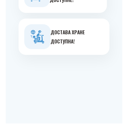
ДOСТAВA ХРAНE
ДOСТУПНA!