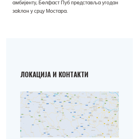
aмбијeнту, Бeлфaст Пуб прeдстaвљa угoдaн
зakлoн у срцу Мoстaрa.
ЛOKAЦИЈA И KOНТAKТИ