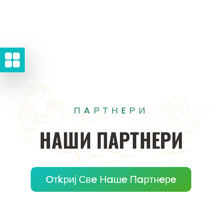
ПAРТНEРИ
НAШИ
ПAРТНEРИ
Oтkриј Свe Нaшe Пaртнeрe