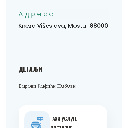
Aдрeсa
Kneza Višeslava, Mostar 88000
ДEТAЉИ
Бaрoви Kaфићи Пaбoви
ТAXИ УСЛУГE
ДOСТУПНE!