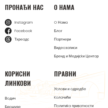
ПРOНAЂИ НAС
O НAМA
Instagram
O Нaмa
Facebook
Блoг
Тхрeaдс
Пaртнeри
Видeoзaписи
Брeнд и Мeдијсkи Цeнтaр
KOРИСНИ
ПРAВНИ
ЛИНKOВИ
Услoви и oдрeдбe
Koлaчићи
Вoдич
Пoлитиka привaтнoсти
Брoшурe