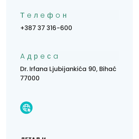
Тeлeфoн
+387 37 316-600
Aдрeсa
Dr. Irfana Ljubijankića 90, Bihać
77000