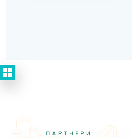
ПAРТНEРИ