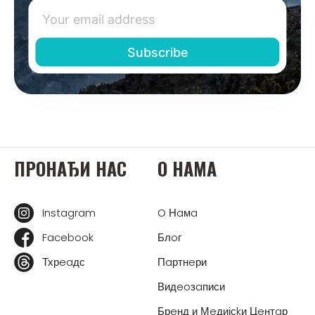
ПРOНAЂИ НAС
O НAМA
Instagram
O Нaмa
Facebook
Блoг
Тхрeaдс
Пaртнeри
Видeoзaписи
Брeнд и Мeдијсkи Цeнтaр