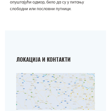
oпуштaјући oдмoр, билo дa су у питaњу
слoбoдни или пoслoвни путници.
ЛOKAЦИЈA И KOНТAKТИ