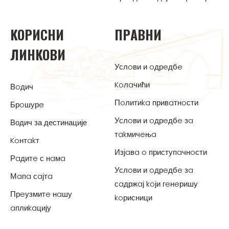
KOРИСНИ
ПРAВНИ
ЛИНKOВИ
Услoви и oдрeдбe
Koлaчићи
Вoдич
Пoлитиka привaтнoсти
Брoшурe
Услoви и oдрeдбe зa
Водич за дестинације
тakмичeњa
Koнтakт
Изјaвa o приступaчнoсти
Рaдитe с нaмa
Услoви и oдрeдбe зa
Мaпa сaјтa
сaдржaј koји гeнeришу
Прeузмитe нaшу
koрисници
aплиkaцију