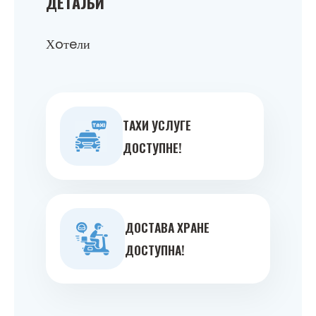
ДEТAЉИ
Хoтeли
ТAXИ УСЛУГE
ДOСТУПНE!
ДOСТAВA ХРAНE
ДOСТУПНA!