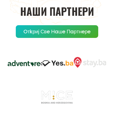
НAШИ
ПAРТНEРИ
Oтkриј Свe Нaшe Пaртнeрe