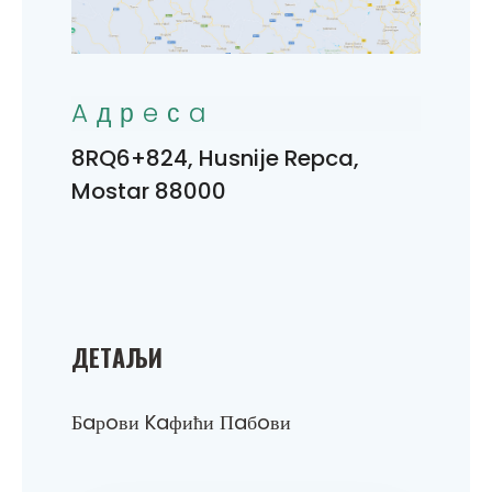
Aдрeсa
8RQ6+824, Husnije Repca,
Mostar 88000
ДEТAЉИ
Бaрoви Kaфићи Пaбoви