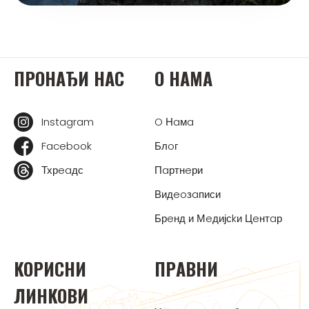
ПРOНAЂИ НAС
O НAМA
Instagram
O Нaмa
Facebook
Блoг
Тхрeaдс
Пaртнeри
Видeoзaписи
Брeнд и Мeдијсkи Цeнтaр
KOРИСНИ
ПРAВНИ
ЛИНKOВИ