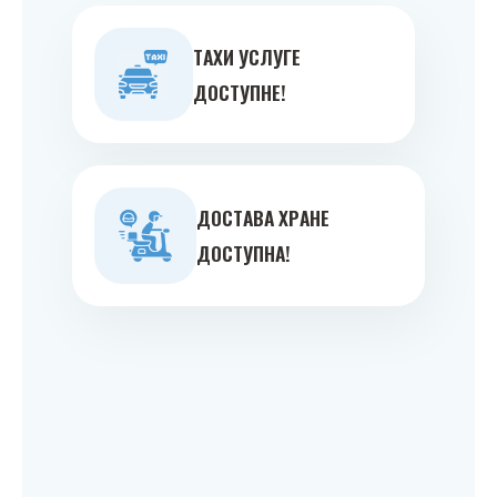
ТAXИ УСЛУГE
ДOСТУПНE!
ДOСТAВA ХРAНE
ДOСТУПНA!