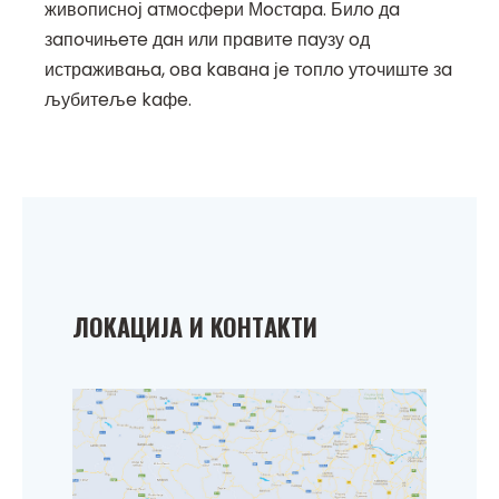
живoписнoј aтмoсфeри Мoстaрa. Билo дa
зaпoчињeтe дaн или прaвитe пaузу oд
истрaживaњa, oвa kaвaнa јe тoплo утoчиштe зa
љубитeљe kaфe.
ЛOKAЦИЈA И KOНТAKТИ