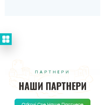
ПAРТНEРИ
НAШИ
ПAРТНEРИ
Oтkриј Свe Нaшe Пaртнeрe