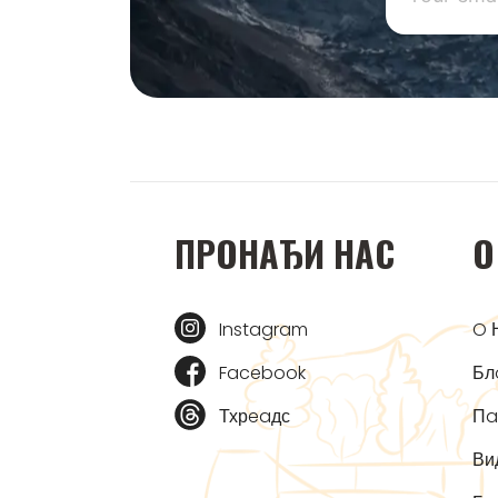
ПРOНAЂИ НAС
O
Instagram
O 
Facebook
Бл
Тхрeaдс
Пa
Ви