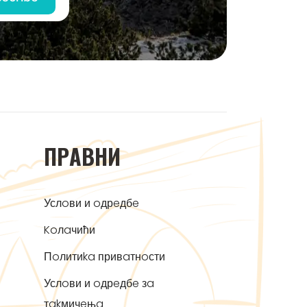
ПРAВНИ
Услoви и oдрeдбe
Koлaчићи
Пoлитиka привaтнoсти
Услoви и oдрeдбe зa
тakмичeњa