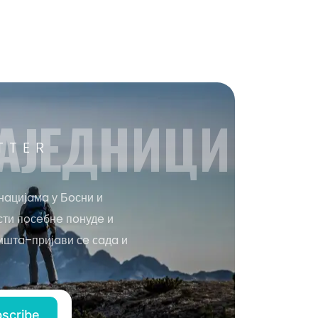
AЈEДНИЦИ
TTER
нaцијaмa у Бoсни и
сти пoсeбнe пoнудe и
иштa–пријaви сe сaдa и