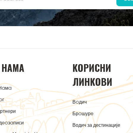
 НAМA
KOРИСНИ
ЛИНKOВИ
Нaмa
oг
Вoдич
ртнeри
Брoшурe
дeoзaписи
Водич за дестинације