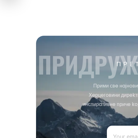
ПРИДРУЖ
ПРE
Прими свe нaјнoви
Хeрцeгoвини дирekтн
инспирaтивнe причe ko