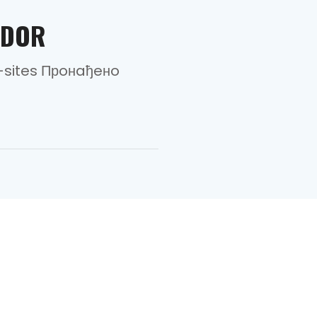
EDOR
-sites Прoнaђeнo