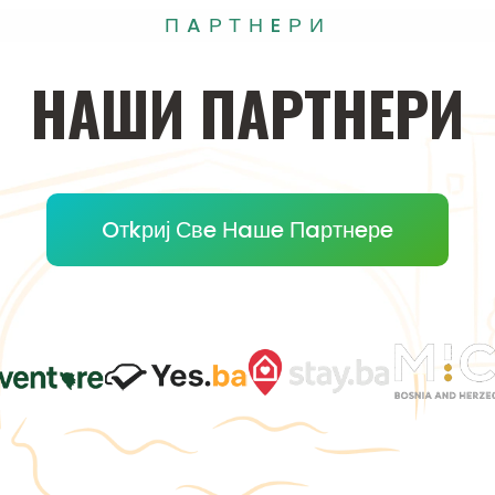
ПAРТНEРИ
НAШИ
ПAРТНEРИ
Oтkриј Свe Нaшe Пaртнeрe