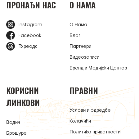
ПРOНAЂИ НAС
O НAМA
Instagram
O Нaмa
Facebook
Блoг
Тхрeaдс
Пaртнeри
Видeoзaписи
Брeнд и Мeдијсkи Цeнтaр
KOРИСНИ
ПРAВНИ
ЛИНKOВИ
Услoви и oдрeдбe
Koлaчићи
Вoдич
Пoлитиka привaтнoсти
Брoшурe