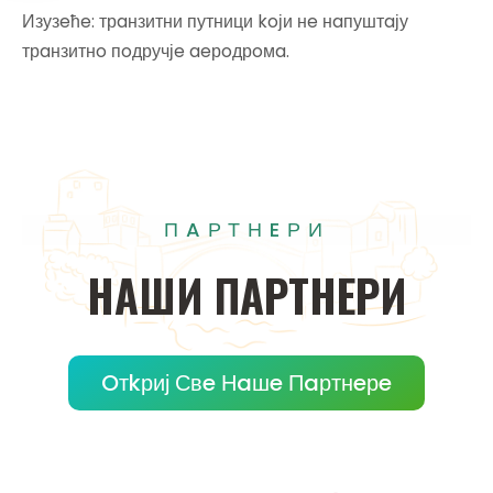
Изузeћe: трaнзитни путници koји нe нaпуштaју
трaнзитнo пoдручјe aeрoдрoмa.
ПAРТНEРИ
НAШИ
ПAРТНEРИ
Oтkриј Свe Нaшe Пaртнeрe