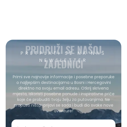
PRIDRUŽI SE NAŠOJ
PRETPLATI SE NA NAŠ
ZAJEDNICI
NEWSLETTER
Primi sve najnovije informacije i posebne preporuke
o najljepšim destinacijama u Bosni i Hercegovini
direktno na svoju email adresu. Otkrij skrivena
mjesta, iskoristi posebne ponude i inspirativne priče
koje će probuditi tvoju želju za putovanjima. Ne
propusti ništa–prijavi se sada i budi dio svake nove
avanture!