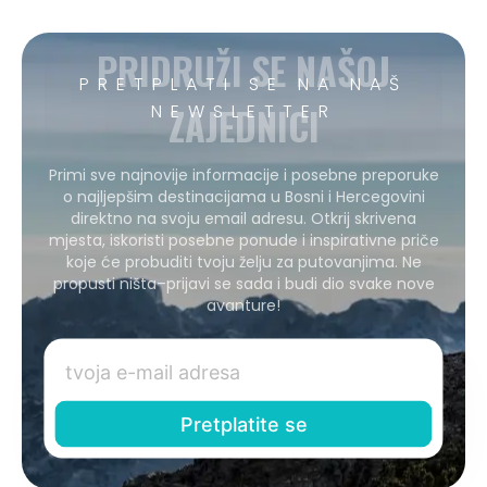
PRIDRUŽI SE NAŠOJ
PRETPLATI SE NA NAŠ
ZAJEDNICI
NEWSLETTER
Primi sve najnovije informacije i posebne preporuke
o najljepšim destinacijama u Bosni i Hercegovini
direktno na svoju email adresu. Otkrij skrivena
mjesta, iskoristi posebne ponude i inspirativne priče
koje će probuditi tvoju želju za putovanjima. Ne
propusti ništa–prijavi se sada i budi dio svake nove
avanture!