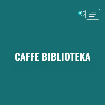
Preskoči
na
0
sadržaj
CAFFE
BIBLIOTEKA