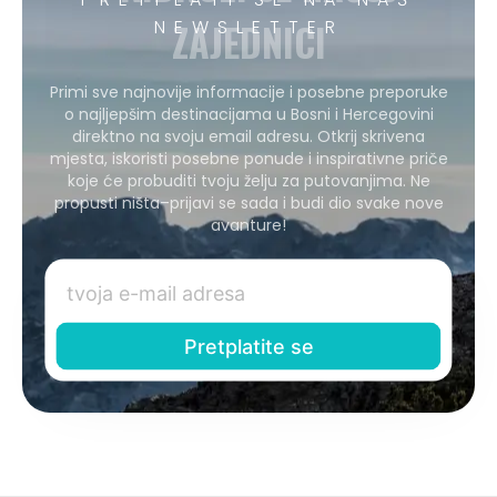
ZAJEDNICI
NEWSLETTER
Primi sve najnovije informacije i posebne preporuke
o najljepšim destinacijama u Bosni i Hercegovini
direktno na svoju email adresu. Otkrij skrivena
mjesta, iskoristi posebne ponude i inspirativne priče
koje će probuditi tvoju želju za putovanjima. Ne
propusti ništa–prijavi se sada i budi dio svake nove
avanture!