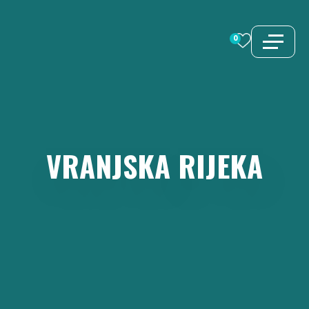
Preskoči
na
0
sadržaj
VRANJSKA
RIJEKA