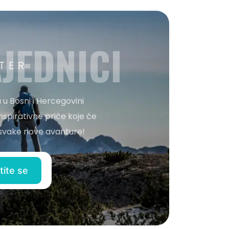
JEDNICI
TER
 u Bosni i Hercegovini
nspirativne priče koje će
o svake nove avanture!