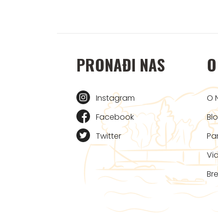
PRONAĐI NAS
O
Instagram
O 
Facebook
Bl
Twitter
Par
Vi
Bre