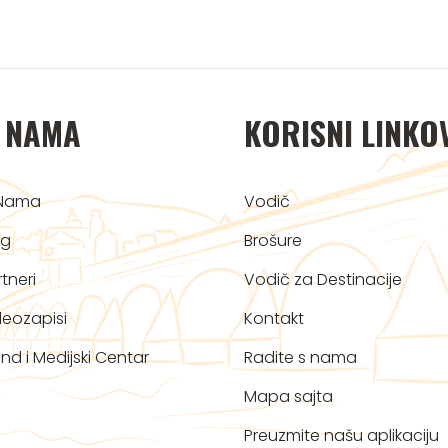
 NAMA
KORISNI LINKO
Nama
Vodič
og
Brošure
tneri
Vodič za Destinacije
deozapisi
Kontakt
nd i Medijski Centar
Radite s nama
Mapa sajta
Preuzmite našu aplikaciju