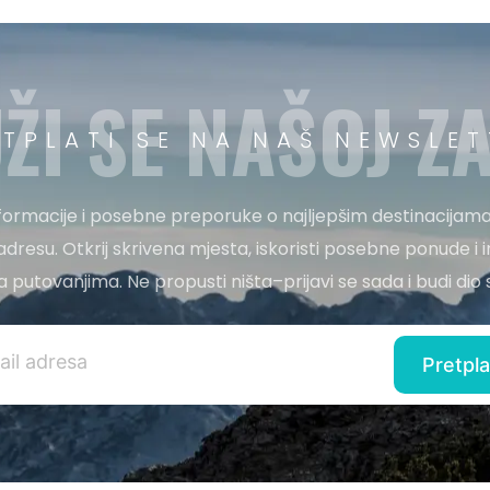
ŽI SE NAŠOJ ZA
ETPLATI SE NA NAŠ NEWSLET
nformacije i posebne preporuke o najljepšim destinacijama
adresu. Otkrij skrivena mjesta, iskoristi posebne ponude i i
 za putovanjima. Ne propusti ništa–prijavi se sada i budi di