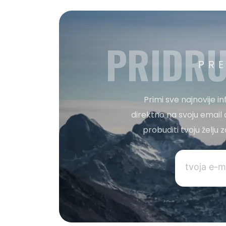
PRIDRU
PR
Primi sve najnovije i
direktno na svoju email 
probuditi tvoju želju