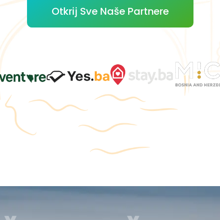
Otkrij Sve Naše Partnere