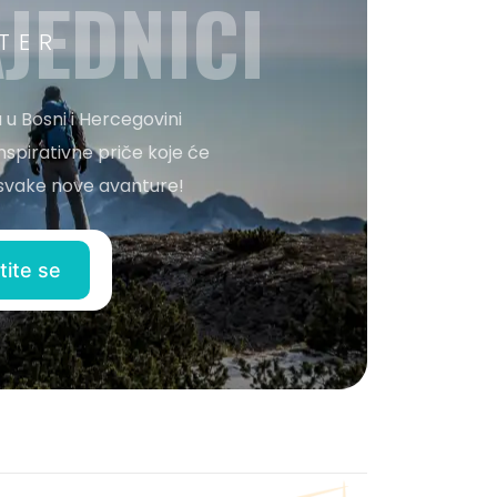
JEDNICI
TER
 u Bosni i Hercegovini
nspirativne priče koje će
o svake nove avanture!