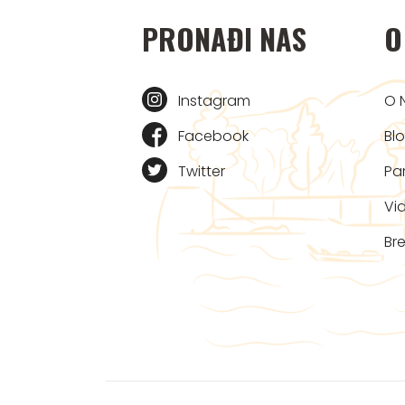
PRONAĐI NAS
O
Instagram
O 
Facebook
Bl
Twitter
Par
Vi
Bre