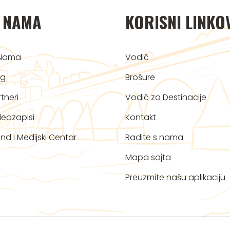
 NAMA
KORISNI LINKO
Nama
Vodič
og
Brošure
tneri
Vodič za Destinacije
deozapisi
Kontakt
nd i Medijski Centar
Radite s nama
Mapa sajta
Preuzmite našu aplikaciju