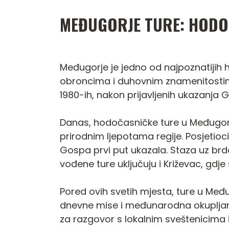
MEĐUGORJE TURE: HODOČ
Međugorje je jedno od najpoznatijih ho
obroncima i duhovnim znamenitosti
1980-ih, nakon prijavljenih ukazanja G
Danas, hodočasničke ture u Međugorju
prirodnim ljepotama regije. Posjetioc
Gospa prvi put ukazala. Staza uz brd
vođene ture uključuju i Križevac, gdje
Pored ovih svetih mjesta, ture u Međ
dnevne mise i međunarodna okupljanja. 
za razgovor s lokalnim sveštenicima 