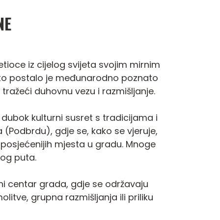
NE
tioce iz cijelog svijeta svojim mirnim
sto postalo je međunarodno poznato
 tražeći duhovnu vezu i razmišljanje.
ubok kulturni susret s tradicijama i
 (Podbrdu), gdje se, kako se vjeruje,
jposjećenijih mjesta u gradu. Mnoge
nog puta.
ni centar grada, gdje se održavaju
itve, grupna razmišljanja ili priliku