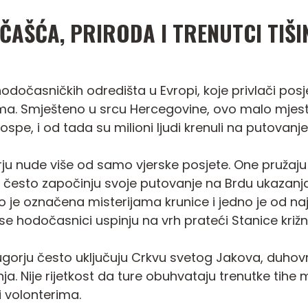
AŠĆA, PRIRODA I TRENUTCI TIŠI
dočasničkih odredišta u Evropi, koje privlači posje
ma. Smješteno u srcu Hercegovine, ovo malo mje
ospe, i od tada su milioni ljudi krenuli na putovanje
 nude više od samo vjerske posjete. One pružaju d
i često započinju svoje putovanje na Brdu ukazanja
o je označena misterijama krunice i jedno je od na
 se hodočasnici uspinju na vrh prateći Stanice križ
ugorju često uključuju Crkvu svetog Jakova, duhov
Nije rijetkost da ture obuhvataju trenutke tihe mol
i volonterima.