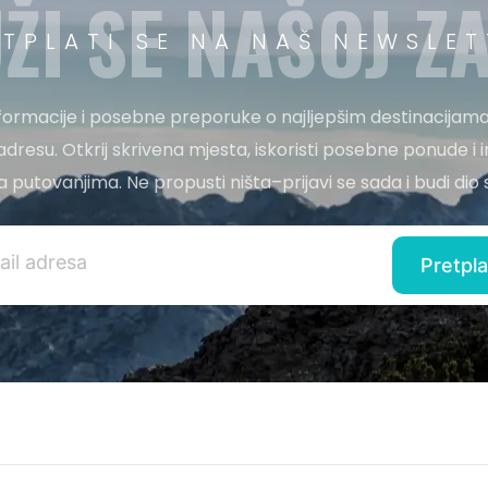
ŽI SE NAŠOJ ZA
ETPLATI SE NA NAŠ NEWSLET
nformacije i posebne preporuke o najljepšim destinacijama
adresu. Otkrij skrivena mjesta, iskoristi posebne ponude i i
 za putovanjima. Ne propusti ništa–prijavi se sada i budi di