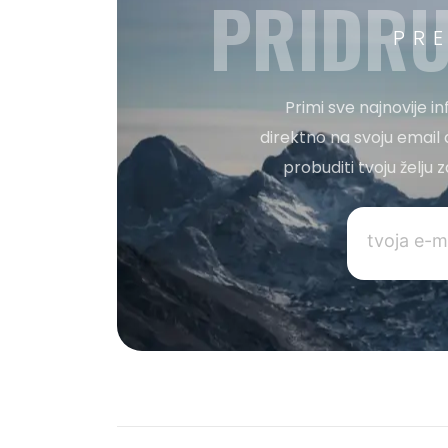
PRIDRU
PR
Primi sve najnovije i
direktno na svoju email 
probuditi tvoju želju