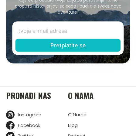
propusti ništa–prijavi se sada i budi dio svake nove
avanture!
PRONAĐI NAS
O NAMA
Instagram
O Nama
Facebook
Blog
Twitter
Partneri