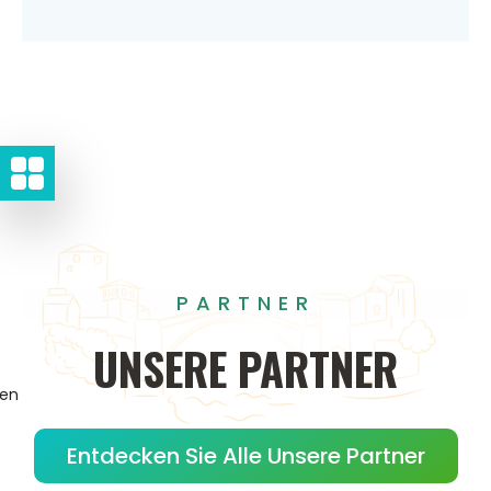
PARTNER
UNSERE
PARTNER
gen
Entdecken Sie Alle Unsere Partner