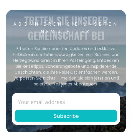
TRETEN SIE UNSERER
ABONNIEREN SIE UNSEREN
GEMEINSCHAFT BEI
NEWSLETTER
Erhalten Sie die neuesten Updates und exklusive
Einblicke in die Sehenswürdigkeiten von Bosnien und
Herzegowina direkt in Ihren Posteingang. Entdecken
Sie Reisetipps, Sonderangebote und inspirierende
Geschichten, die Ihre Reiselust entfachen werden.
Verpassen Sie nichts – melden Sie sich jetzt an und
seien Sie Teil jedes Abenteuers!