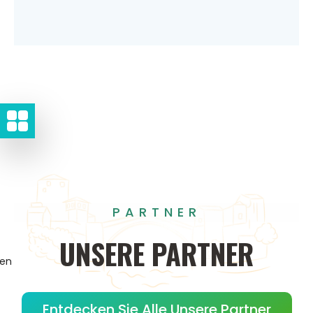
PARTNER
UNSERE
PARTNER
gen
Entdecken Sie Alle Unsere Partner