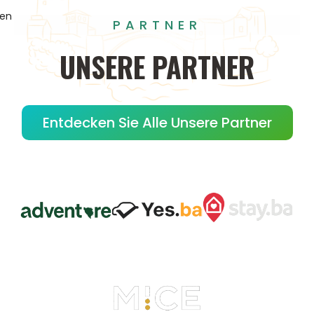
gen
PARTNER
UNSERE
PARTNER
Entdecken Sie Alle Unsere Partner