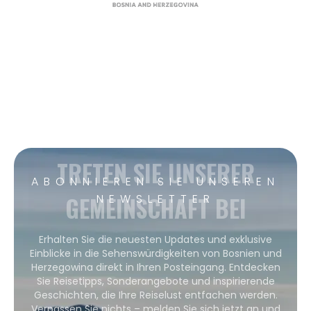
TRETEN SIE UNSERER
ABONNIEREN SIE UNSEREN
GEMEINSCHAFT BEI
NEWSLETTER
Erhalten Sie die neuesten Updates und exklusive
Einblicke in die Sehenswürdigkeiten von Bosnien und
Herzegowina direkt in Ihren Posteingang. Entdecken
Sie Reisetipps, Sonderangebote und inspirierende
Geschichten, die Ihre Reiselust entfachen werden.
Verpassen Sie nichts – melden Sie sich jetzt an und