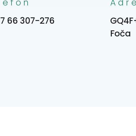
lefon
Adr
7 66 307-276
GQ4F+Q
Foča