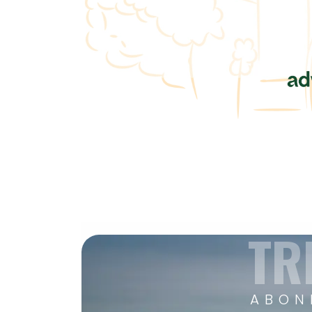
TR
ABON