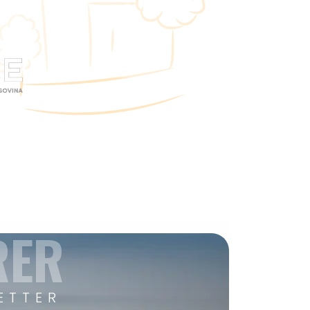
RER
ETTER