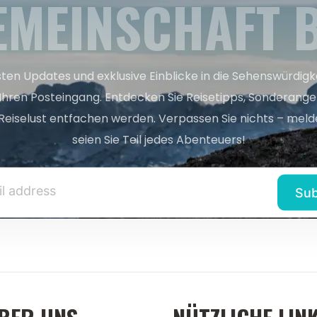
EMEINSCHAFT B
sten Updates und exklusive Einblicke in die Sehenswürdig
 Ihren Posteingang. Entdecken Sie Reisetipps, Sonderange
Reiselust entfachen werden. Verpassen Sie nichts – melde
seien Sie Teil jedes Abenteuers!