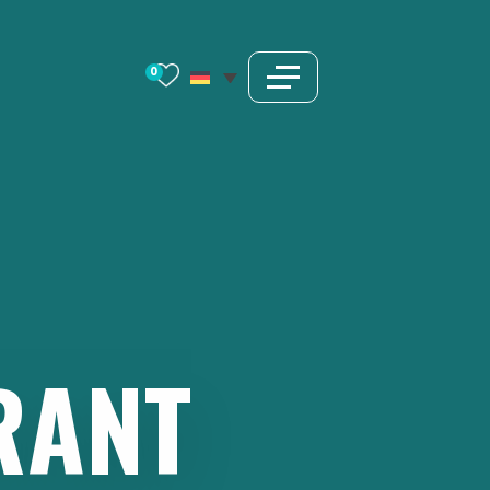
0
RANT