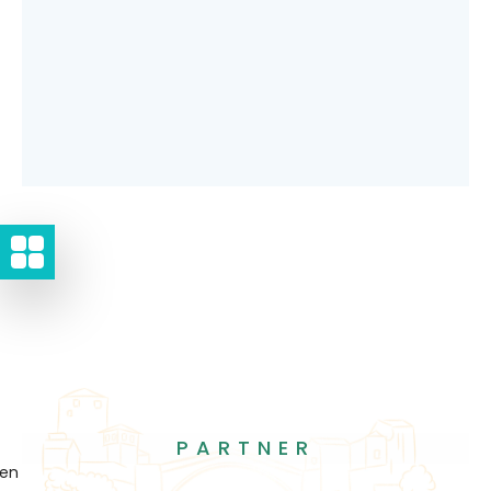
PARTNER
gen