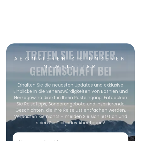
TRETEN SIE UNSERER
ABONNIEREN SIE UNSEREN
GEMEINSCHAFT BEI
NEWSLETTER
Erhalten Sie die neuesten Updates und exklusive
Einblicke in die Sehenswürdigkeiten von Bosnien und
Herzegowina direkt in Ihren Posteingang. Entdecken
Sie Reisetipps, Sonderangebote und inspirierende
Geschichten, die Ihre Reiselust entfachen werden.
Verpassen Sie nichts – melden Sie sich jetzt an und
seien Sie Teil jedes Abenteuers!