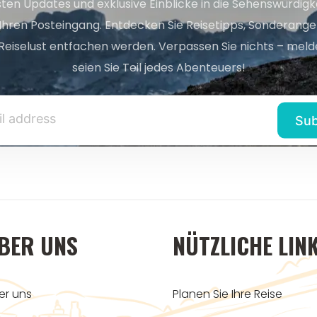
sten Updates und exklusive Einblicke in die Sehenswürdig
 Ihren Posteingang. Entdecken Sie Reisetipps, Sonderange
Reiselust entfachen werden. Verpassen Sie nichts – melde
seien Sie Teil jedes Abenteuers!
BER UNS
NÜTZLICHE LIN
er uns
Planen Sie Ihre Reise