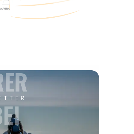
RER
ETTER
EI