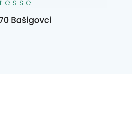
resse
70 Bašigovci