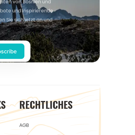
keiten von Bosnien und
bote und inspirierende
n Sie sich jetzt an und
KS
RECHTLICHES
AGB