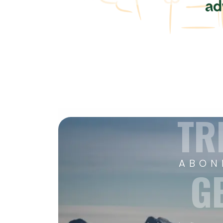
TR
ABON
G