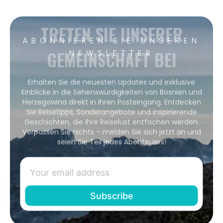
TRETEN SIE UNSERER
ABONNIEREN SIE UNSEREN
GEMEINSCHAFT BEI
NEWSLETTER
Erhalten Sie die neuesten Updates und exklusive
Einblicke in die Sehenswürdigkeiten von Bosnien und
Herzegowina direkt in Ihren Posteingang. Entdecken
Sie Reisetipps, Sonderangebote und inspirierende
Geschichten, die Ihre Reiselust entfachen werden.
Verpassen Sie nichts – melden Sie sich jetzt an und
seien Sie Teil jedes Abenteuers!