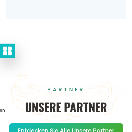
PARTNER
UNSERE
PARTNER
gen
Entdecken Sie Alle Unsere Partner