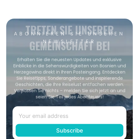
TRETEN SIE UNSERER
ABONNIEREN SIE UNSEREN
GEMEINSCHAFT BEI
NEWSLETTER
Erhalten Sie die neuesten Updates und exklusive
Einblicke in die Sehenswürdigkeiten von Bosnien und
Herzegowina direkt in Ihren Posteingang. Entdecken
Sie Reisetipps, Sonderangebote und inspirierende
Geschichten, die Ihre Reiselust entfachen werden.
Verpassen Sie nichts – melden Sie sich jetzt an und
seien Sie Teil jedes Abenteuers!