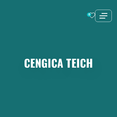
Zum
Inhalt
0
springen
CENGICA
TEICH