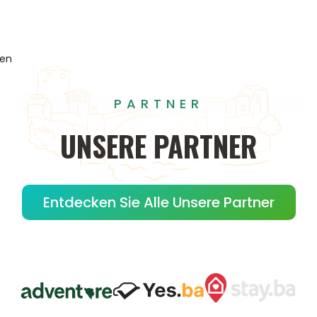
gen
PARTNER
UNSERE
PARTNER
Entdecken Sie Alle Unsere Partner