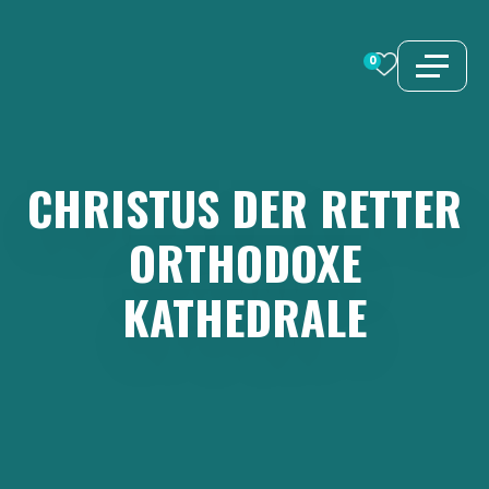
Zum
Inhalt
0
springen
CHRISTUS
DER
RETTER
ORTHODOXE
KATHEDRALE